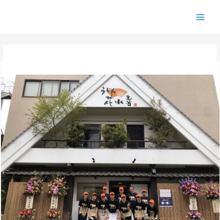
コ
ン
Main
テ
Men
ン
ツ
へ
ス
キ
ッ
プ