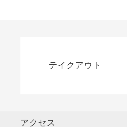
コ
ン
テ
ン
ツ
へ
ス
キ
テイクアウト
ッ
プ
アクセス